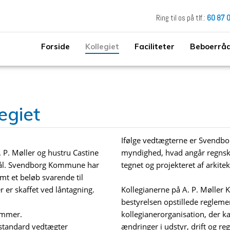
Ring til os på tlf.:
60 87 
Forside
Kollegiet
Faciliteter
Beboerrå
legiet
​Ifølge vedtægterne er Svendb
. P. Møller og hustru Castine
myndighed, hvad angår regnskab 
mål. Svendborg Kommune har
tegnet og projekteret af arkite
t et beløb svarende til
 er skaffet ved låntagning.
Kollegianerne på A. P. Møller K
bestyrelsen opstillede reglem
lemmer.
kollegianerorganisation, der k
 standard vedtægter
ændringer i udstyr, drift og re