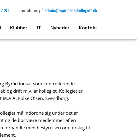
02 20
eller kontakt os på
admin@apmoellerkollegiet.dk
d
Klubber
IT
Nyheder
Kontakt
org Byråd indsat som kontrollerende
og drift m.v. af kollegiet. Kollegiet er
kt M.A.A. Folke Olsen, Svendborg.
ollegiet må indordne sig under det af
ent og de bør være medlemmer af en
an forhandle med bestyrelsen om forslag til
glement.