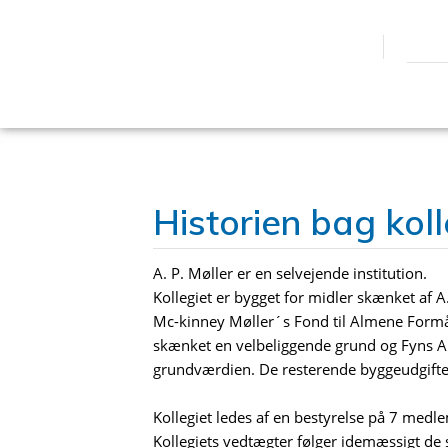
​Historien bag kol
​A. P. Møller er en selvejende institution.
Kollegiet er bygget for midler skænket af A
Mc-kinney Møller´s Fond til Almene For
skænket en velbeliggende grund og Fyns Am
grundværdien. De resterende byggeudgifter
​Kollegiet ledes af en bestyrelse på 7 med
Kollegiets vedtægter følger idemæssigt de