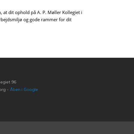
 at dit ophold på A. P. Møller Kollegiet i
bejdsmiljø og gode rammer for dit
legiet 96
org -
Åben i Google