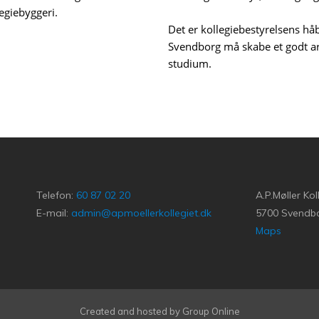
legiebyggeri.
Det er kollegiebestyrelsens håb,
Svendborg må skabe et godt ar
studium.
​Telefon:
60 87 02 20
A.P.Møller Kol
E-mail:
admin@apmoellerkollegiet.dk
5700 Svendb
Maps
Created and hosted by Group Online